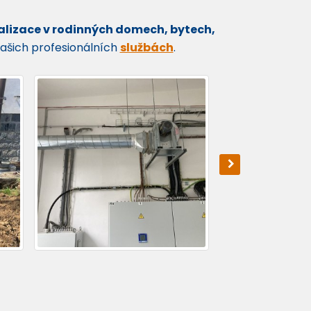
alizace v rodinných domech, bytech,
našich profesionálních
službách
.