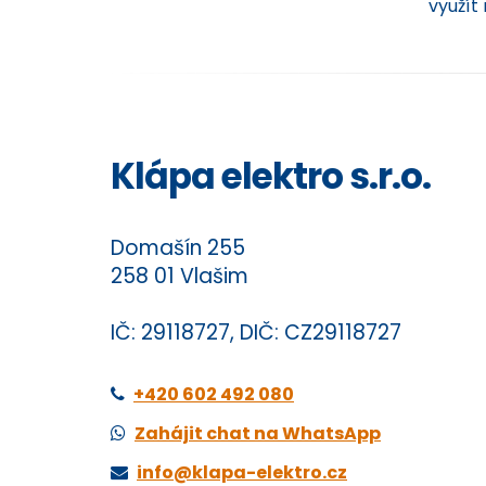
využít
Klápa elektro s.r.o.
Domašín 255
258 01 Vlašim
IČ: 29118727, DIČ: CZ29118727
+420 602 492 080
Zahájit chat na WhatsApp
info@klapa-elektro.cz