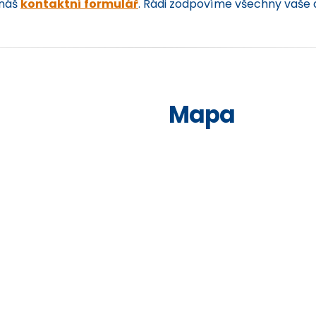
 náš
kontaktní formulář
. Rádi zodpovíme všechny vaše 
Mapa