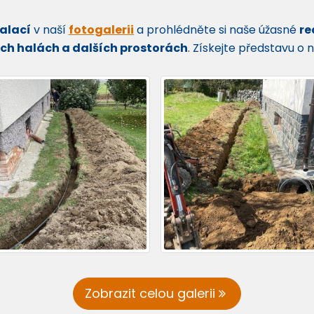
talací
v naší
fotogalerii
a prohlédněte si naše úžasné
re
h halách a dalších prostorách
. Získejte představu o 
Zobrazit celou galerii