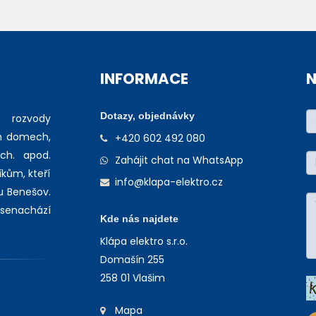
INFORMACE
N
Dotazy, objednávky
 rozvody
ch domech,
+420 602 492 080
ch. apod.
Zahájit chat na WhatsApp
kům, kteří
info@klapa-elektro.cz
u Benešov.
 senachází
Kde nás najdete
Klápa elektro s.r.o.
Domašín 255
258 01 Vlašim
Mapa